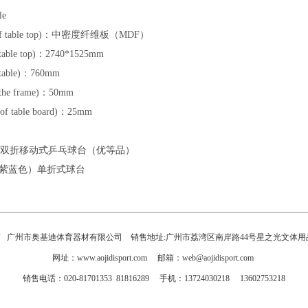
le
 of table top)：中密度纤维板（MDF）
ble top)：2740*1525mm
table)：760mm
the frame)：50mm
f table board)：25mm
28”双折移动式乒乓球台（优等品）
（紫蓝色）单折式球台
 广州市奥基迪体育器材有限公司 销售地址:广州市荔湾区南岸路44号星之光文体用
网址：www.aojidisport.com 邮箱：web@aojidisport.com
销售电话：020-81701353 81816289 手机：13724030218 13602753218