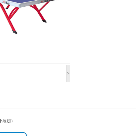
>
小展翅）