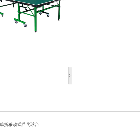
>
绿色）单折移动式乒乓球台