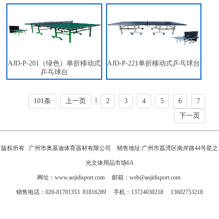
AJD-P-201（绿色）单折移动式
AJD-P-221单折移动式乒乓球台
乒乓球台
1
101条
上一页
2
3
4
5
6
7
下一页
版权所有 广州市奥基迪体育器材有限公司 销售地址:广州市荔湾区南岸路44号星之
光文体用品市场6A
网址：www.aojidisport.com 邮箱：web@aojidisport.com
销售电话：020-81701353 81816289 手机：13724030218 13602753218