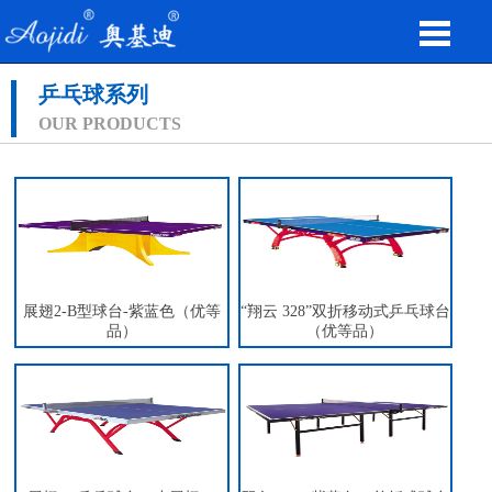
乒乓球系列
OUR PRODUCTS
展翅2-B型球台-紫蓝色（优等
“翔云 328”双折移动式乒乓球台
品）
（优等品）